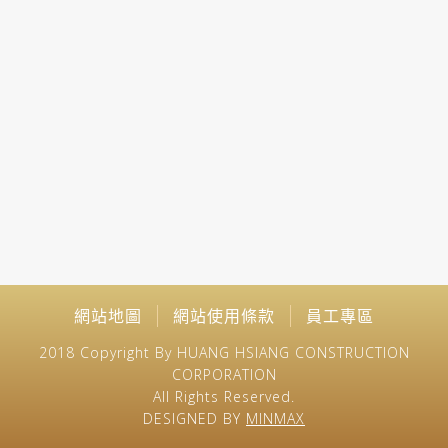
網站地圖
網站使用條款
員工專區
2018 Copyright By HUANG HSIANG CONSTRUCTION
CORPORATION
All Rights Reserved.
DESIGNED BY
MINMAX