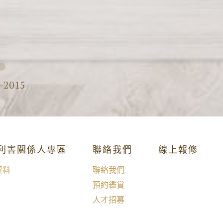
獲頒第十二屆中
獲頒第五屆國家
皇翔峇里島
皇翔太陽城
皇翔凱旋門
皇翔四季會館
-2015
國光284
2003
獲頒第十一屆中
皇翔紫蘭園
/利害關係人專區
聯絡我們
線上報修
皇翔維也納
皇翔銘園
資料
聯絡我們
2002
預約鑑賞
公司企業總部遷
人才招募
皇翔百老匯