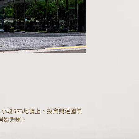
2001-20
2001
住福別墅
國光350
2005
小段573地號上，投資興建國際
開始營運。
皇翔快樂花園
2004