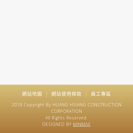
網站地圖
網站使用條款
員工專區
2018 Copyright By HUANG HSIANG CONSTRUCTION
CORPORATION
All Rights Reserved.
DESIGNED BY
MINMAX