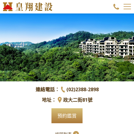
連絡電話：
(02)2388-2898
地址：
政大二街81號
預約鑑賞