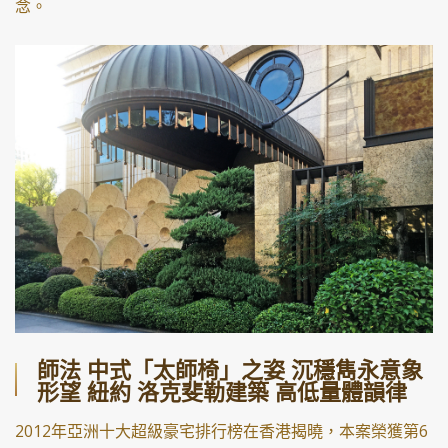
念。
師法 中式「太師椅」之姿 沉穩雋永意象
形望 紐約 洛克斐勒建築 高低量體韻律
2012年亞洲十大超級豪宅排行榜在香港揭曉，本案榮獲第6