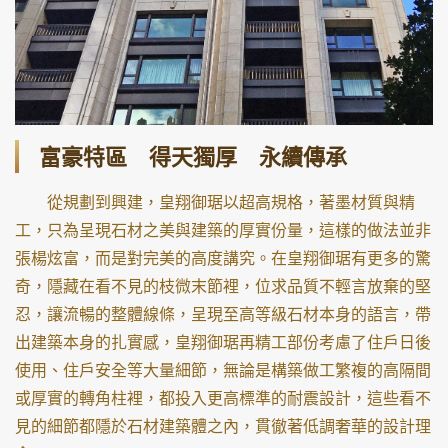
富豪特區 得天獨厚 永續傳承
從規劃到興建，皇翔御琚以超高規格，著墨材質與精
工，只為呈現石材之美與建築的厚實份量，這樣的做法並非
張楊炫富，而是對完美的高度講究。在皇翔御琚有更多的驚
奇，隱藏在看不見的枝微末節裡，位求品質不輕言放棄的堅
忍，讓流暢的整體線條，呈現至高等級石材本身的語言，帶
出建築本身的扎實感，皇翔御琚再精工部份考慮了住戶日後
使用、住戶安全等大量細節，無論是構築做工繁複的高隔間
或厚實的轉角柱裡，都投入更高標準的耐震設計，這些看不
見的細節都隱於石材建築體之內，貫徹著低調奢華的設計理