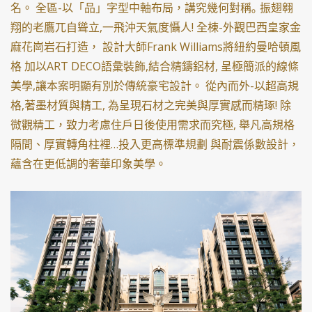
名。 全區-以「品」字型中軸布局，講究幾何對稱｡ 振翅翱
翔的老鷹兀自聳立,一飛沖天氣度懾人! 全棟-外觀巴西皇家金
麻花崗岩石打造， 設計大師Frank Williams將紐約曼哈頓風
格 加以ART DECO語彙裝飾,結合精鑄鋁材, 呈極簡派的線條
美學,讓本案明顯有別於傳統豪宅設計。 從內而外-以超高規
格,著墨材質與精工, 為呈現石材之完美與厚實感而精琢! 除
微觀精工，致力考慮住戶日後使用需求而究極, 舉凡高規格
隔間、厚實轉角柱裡…投入更高標準規劃 與耐震係數設計，
蘊含在更低調的奢華印象美學。